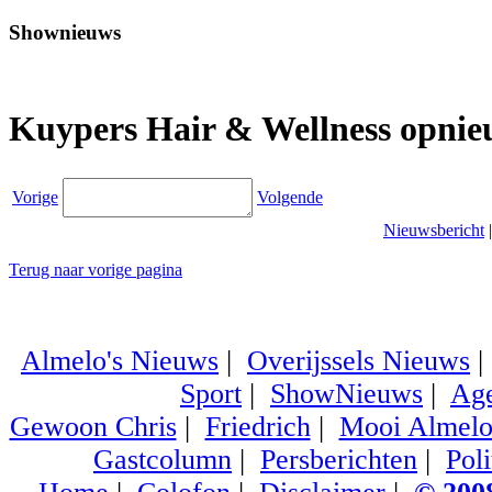
Shownieuws
Kuypers Hair & Wellness opni
Vorige
Volgende
Nieuwsbericht
Terug naar vorige pagina
Almelo's Nieuws
|
Overijssels Nieuws
Sport
|
ShowNieuws
|
Ag
Gewoon Chris
|
Friedrich
|
Mooi Almel
Gastcolumn
|
Persberichten
|
Poli