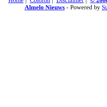
Home
|
Colofon
|
Disclaimer
|
© 2008
Almelo Nieuws
- Powered by
S