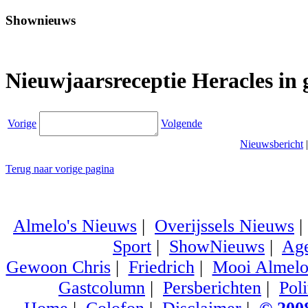
Shownieuws
Nieuwjaarsreceptie Heracles in 
Vorige
Volgende
Nieuwsbericht
Terug naar vorige pagina
Almelo's Nieuws
|
Overijssels Nieuws
Sport
|
ShowNieuws
|
Ag
Gewoon Chris
|
Friedrich
|
Mooi Almel
Gastcolumn
|
Persberichten
|
Poli