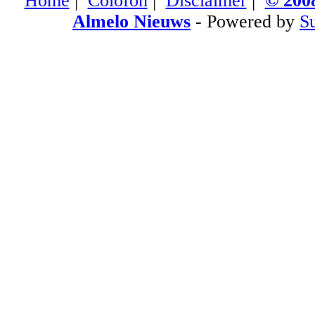
Home
|
Colofon
|
Disclaimer
|
© 2008
Almelo Nieuws
- Powered by
S