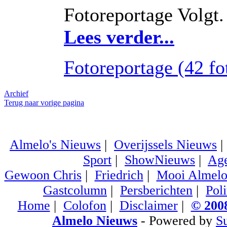
Fotoreportage Volgt.
Lees verder...
Fotoreportage (42 fot
Archief
Terug naar vorige pagina
Almelo's Nieuws
|
Overijssels Nieuws
Sport
|
ShowNieuws
|
Ag
Gewoon Chris
|
Friedrich
|
Mooi Almel
Gastcolumn
|
Persberichten
|
Poli
Home
|
Colofon
|
Disclaimer
|
© 2008
Almelo Nieuws
- Powered by
S