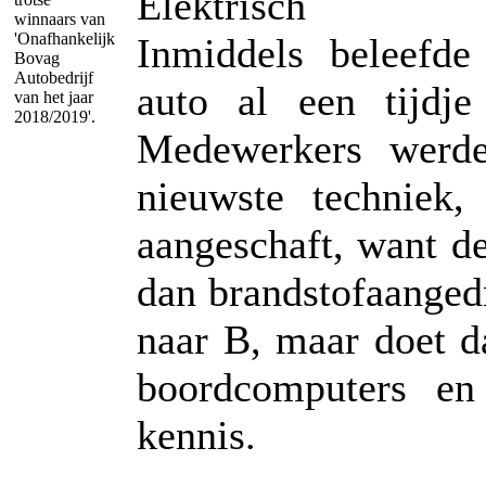
Elektrisch
winnaars van
'Onafhankelijk
Inmiddels beleefde
Bovag
Autobedrijf
auto al een tijdje
van het jaar
2018/2019'.
Medewerkers werd
nieuwste techniek
aangeschaft, want d
dan brandstofaangedr
naar B, maar doet d
boordcomputers en
kennis.