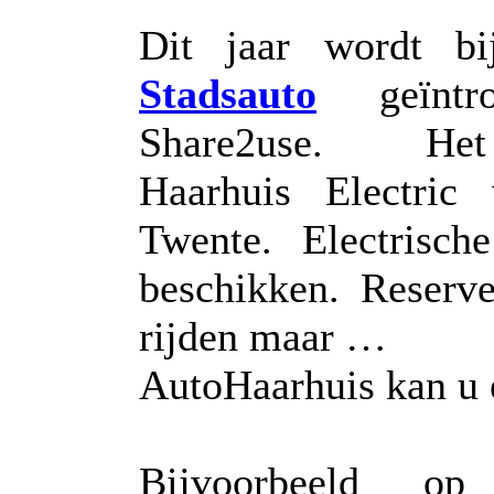
Dit jaar wordt b
Stadsauto
geïntro
Share2use. Het n
Haarhuis Electric
Twente. Electrisc
beschikken. Reserv
rijden maar …
AutoHaarhuis kan u e
Bijvoorbeeld o