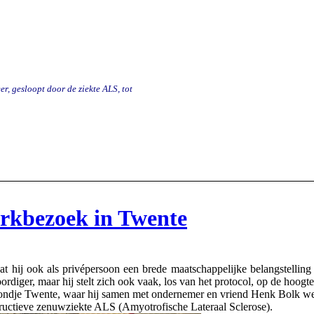
r, gesloopt door de ziekte ALS, tot
erkbezoek in Twente
ij ook als privépersoon een brede maatschappelijke belangstelling h
rdiger, maar hij stelt zich ook vaak, los van het protocol, op de hoogt
rondje Twente, waar hij samen met ondernemer en vriend Henk Bolk w
estructieve zenuwziekte ALS (Amyotrofische Lateraal Sclerose).