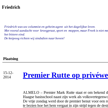
Friedrich
Friedrich was uw columnist en geheim agent uit het dagelijkse leven.
Met vooral aandacht voor kroegpraat, sport en
moppen, maar Freek is niet mee
het bittere eind.
De knipoog richten wij sindsdien naar boven!
Plaatsing
Premier Rutte op privéw
15-12-
2014
ALMELO – Premier Mark Rutte staat er om bekend dat h
Haagse basisschool naast zijn werk als volksvertegenwoo
De vrije zondag werd door de premier benut voor een 
te bezien hoe het hem vergaat in zijn strijd tegen de d