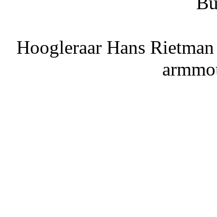
Bu
Hoogleraar Hans Rietman l
armmot