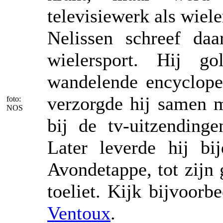
televisiewerk als wiel
Nelissen schreef da
wielersport. Hij g
wandelende encycloped
verzorgde hij samen 
foto:
NOS
bij de tv-uitzending
Later leverde hij b
Avondetappe, tot zijn
toeliet. Kijk bijvoorb
Ventoux
.