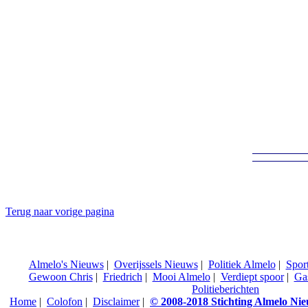
Terug naar vorige pagina
Almelo's Nieuws
|
Overijssels Nieuws
|
Politiek Almelo
|
Spor
Gewoon Chris
|
Friedrich
|
Mooi Almelo
|
Verdiept spoor
|
Ga
Politieberichten
Home
|
Colofon
|
Disclaimer
|
© 2008-2018 Stichting Almelo Ni