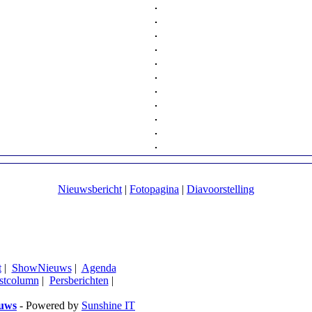
Nieuwsbericht
|
Fotopagina
|
Diavoorstelling
t
|
ShowNieuws
|
Agenda
stcolumn
|
Persberichten
|
euws
- Powered by
Sunshine IT