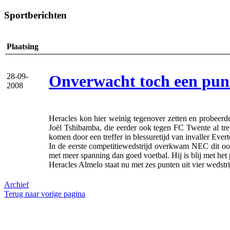
Sportberichten
Plaatsing
Onverwacht toch een pun
28-09-
2008
Heracles kon hier weinig tegenover zetten en probeerd
Joël Tshibamba, die eerder ook tegen FC Twente al tref
komen door een treffer in blessuretijd van invaller Ev
In de eerste competitiewedstrijd overkwam NEC dit ook 
met meer spanning dan goed voetbal. Hij is blij met het p
Heracles Almelo staat nu met zes punten uit vier wedstri
Archief
Terug naar vorige pagina