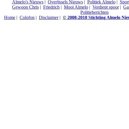
Almelo's Nieuws
|
Overijssels Nieuws
|
Politiek Almelo
|
Spor
Gewoon Chris
|
Friedrich
|
Mooi Almelo
|
Verdiept spoor
|
Ga
Politieberichten
Home
|
Colofon
|
Disclaimer
|
© 2008-2018 Stichting Almelo Ni