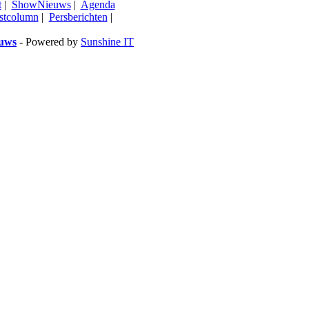
t
|
ShowNieuws
|
Agenda
stcolumn
|
Persberichten
|
euws
- Powered by
Sunshine IT