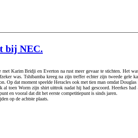
t bij NEC.
e met Karim Bridji en Everton na rust meer gevaar te stichten. Het w
zeker was. Tshibamba kreeg na zijn treffer echter zijn tweede gele ka
erton. Op dat moment speelde Heracles ook met tien man omdat Douglas m
al toen Worm zijn shirt uittrok nadat hij had gescoord. Heerkes had a
unt en vooral dat dit het eerste competitiepunt is sinds jaren.
jden op de achtste plaats.