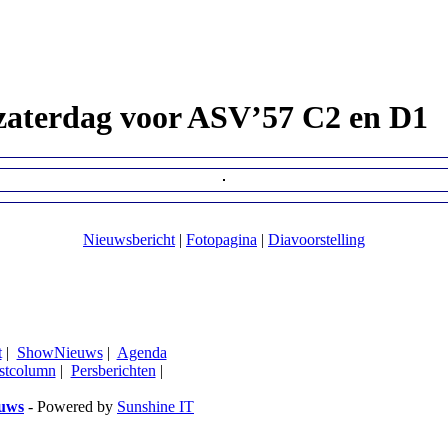
zaterdag voor ASV’57 C2 en D1
Nieuwsbericht
|
Fotopagina
|
Diavoorstelling
t
|
ShowNieuws
|
Agenda
stcolumn
|
Persberichten
|
euws
- Powered by
Sunshine IT