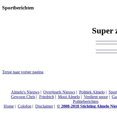
Sportberichten
Super 
Terug naar vorige pagina
Almelo's Nieuws
|
Overijssels Nieuws
|
Politiek Almelo
|
Spor
Gewoon Chris
|
Friedrich
|
Mooi Almelo
|
Verdiept spoor
|
Ga
Politieberichten
Home
|
Colofon
|
Disclaimer
|
© 2008-2018 Stichting Almelo Ni