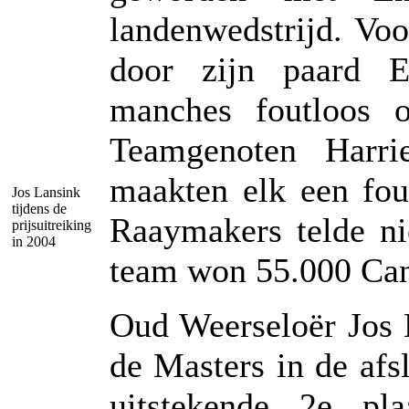
landenwedstrijd. Vo
door zijn paard 
manches foutloos o
Teamgenoten Harri
maakten elk een fou
Jos Lansink
tijdens de
Raaymakers telde ni
prijsuitreiking
in 2004
team won 55.000 Can
Oud Weerseloër Jos L
de Masters in de afs
uitstekende 2e pl