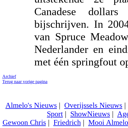
Canadese dollars
bijschrijven. In 20
van Spruce Meadows
Nederlander en ein
met één springfout o
Archief
Terug naar vorige pagina
Almelo's Nieuws
|
Overijssels Nieuws
Sport
|
ShowNieuws
|
Ag
Gewoon Chris
|
Friedrich
|
Mooi Almel