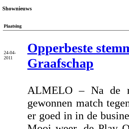
Shownieuws
Plaatsing
Opperbeste stemm
24-04-
2011
Graafschap
ALMELO – Na de mat
gewonnen match tegen
er goed in in de busin
Mooi weer, de Play Of