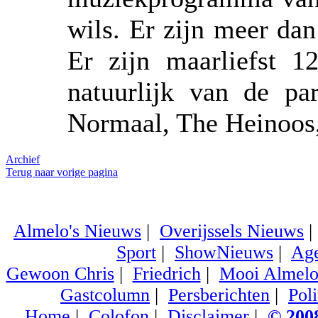
wils. Er zijn meer da
Er zijn maarliefst 
natuurlijk van de pa
Normaal, The Heinoos,
Archief
Terug naar vorige pagina
Almelo's Nieuws
|
Overijssels Nieuws
Sport
|
ShowNieuws
|
Ag
Gewoon Chris
|
Friedrich
|
Mooi Almel
Gastcolumn
|
Persberichten
|
Poli
Home
|
Colofon
|
Disclaimer
|
© 2008