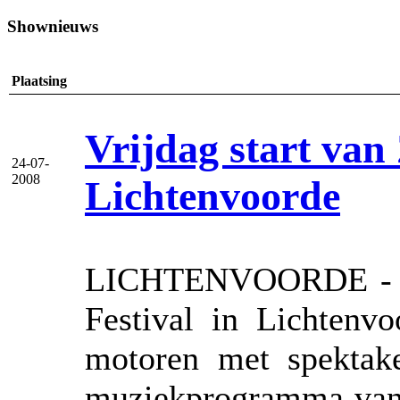
Shownieuws
Plaatsing
Vrijdag start van
24-07-
2008
Lichtenvoorde
LICHTENVOORDE - Mo
Festival in Lichtenv
motoren met spektak
muziekprogramma van d