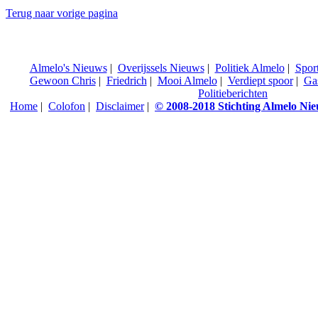
Terug naar vorige pagina
Almelo's Nieuws
|
Overijssels Nieuws
|
Politiek Almelo
|
Spor
Gewoon Chris
|
Friedrich
|
Mooi Almelo
|
Verdiept spoor
|
Ga
Politieberichten
Home
|
Colofon
|
Disclaimer
|
© 2008-2018 Stichting Almelo Ni