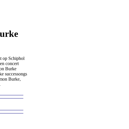
Burke
t op Schiphol
en concert
mon Burke
jke successongs
omon Burke,
.