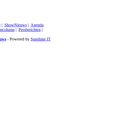
t
|
ShowNieuws
|
Agenda
stcolumn
|
Persberichten
|
euws
- Powered by
Sunshine IT