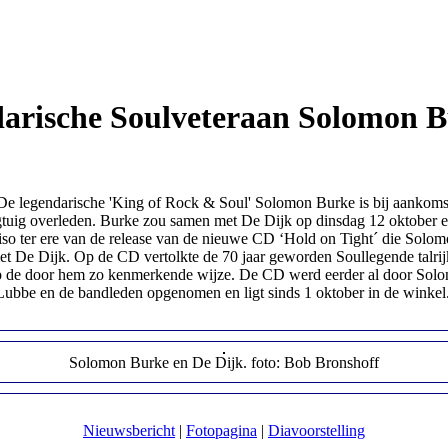
arische Soulveteraan Solomon 
 legendarische 'King of Rock & Soul' Solomon Burke is bij aankoms
egtuig overleden. Burke zou samen met De Dijk op dinsdag 12 oktober e
iso ter ere van de release van de nieuwe CD ‘Hold on Tight´ die Solo
et De Dijk. Op de CD vertolkte de 70 jaar geworden Soullegende talri
p de door hem zo kenmerkende wijze. De CD werd eerder al door Sol
ubbe en de bandleden opgenomen en ligt sinds 1 oktober in de winkel
Solomon Burke en De Dijk. foto: Bob Bronshoff
Nieuwsbericht
|
Fotopagina
|
Diavoorstelling