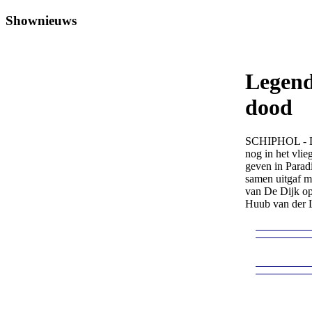
Shownieuws
Legend
dood
SCHIPHOL - De
nog in het vli
geven in Parad
samen uitgaf m
van De Dijk o
Huub van der L