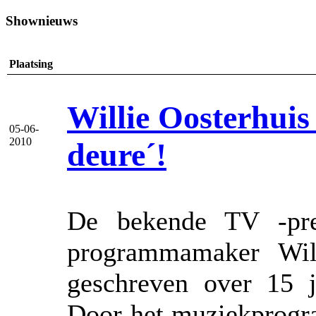
Shownieuws
Plaatsing
Willie Oosterhuis 
05-06-
2010
deure´!
De bekende TV -pres
programmamaker Will
geschreven over 15 j
Door het muziekprogr