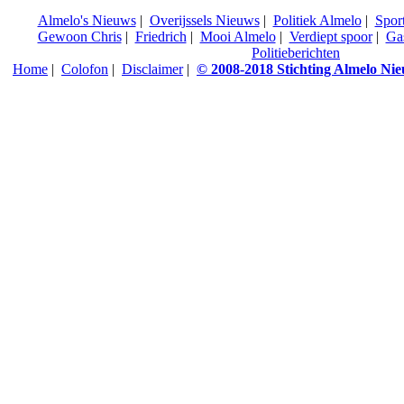
Almelo's Nieuws
|
Overijssels Nieuws
|
Politiek Almelo
|
Spor
Gewoon Chris
|
Friedrich
|
Mooi Almelo
|
Verdiept spoor
|
Ga
Politieberichten
Home
|
Colofon
|
Disclaimer
|
© 2008-2018 Stichting Almelo Ni