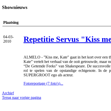
Shownieuws
Plaatsing
Repetitie Servus "Kiss m
04-03-
2010
ALMELO - ”Kiss me, Kate" gaat in het kort over een th
Kate” vertelt het verhaal van de ooit getrouwde, maar n
“De Getemde Feeks” van Shakespeare. De succesvolle re
rol te spelen van de opstandige echtgenote. In de p
SUPERGROOT ego als acteur.
Fotoreportage (7 foto's)...
Archief
Terug naar vorige pagina