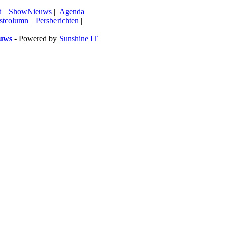
t
|
ShowNieuws
|
Agenda
stcolumn
|
Persberichten
|
euws
- Powered by
Sunshine IT