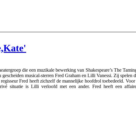
e,Kate'
eatergroep die een muzikale bewerking van Shakespeare’s The Taming o
u gescheiden musical-sterren Fred Graham en Lilli Vanessi. Zij spelen 
gisseur Fred heeft zichzelf de mannelijke hoofdrol toebedeeld. Voor d
rivé situatie is Lilli verloofd met een ander. Fred heeft een affa