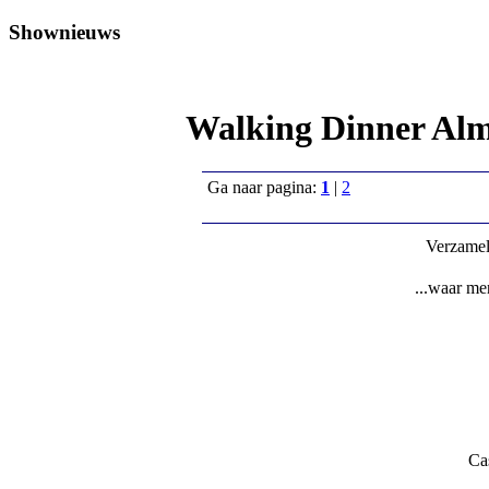
Shownieuws
Walking Dinner Alm
Ga naar pagina:
1
|
2
Verzamel
...waar me
Cas