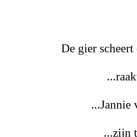
De gier scheert 
...raa
...Jannie
...zijn