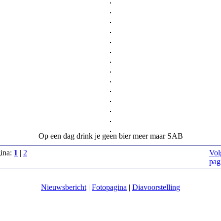
Op een dag drink je geen bier meer maar SAB
gina:
1
|
2
Vol
pag
Nieuwsbericht
|
Fotopagina
|
Diavoorstelling