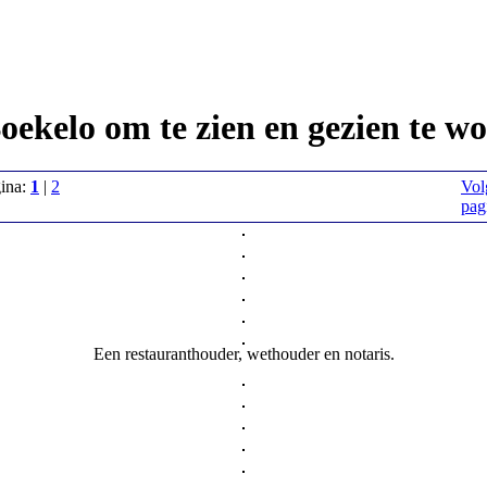
oekelo om te zien en gezien te w
gina:
1
|
2
Vol
pag
Een restauranthouder, wethouder en notaris.