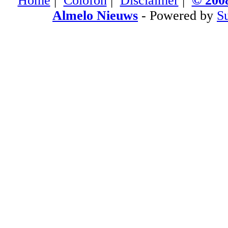
Home
|
Colofon
|
Disclaimer
|
© 2008
Almelo Nieuws
- Powered by
S