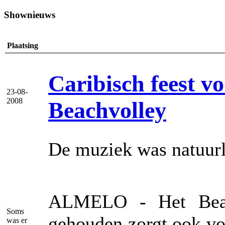
Shownieuws
Plaatsing
Caribisch feest v
23-08-
2008
Beachvolley
De muziek was natuurl
ALMELO - Het Beac
Soms
gehouden zorgt ook voo
was er