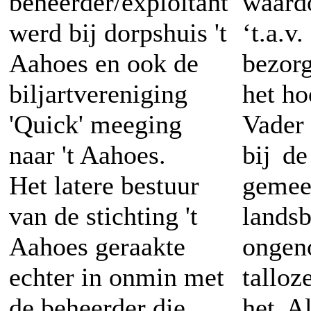
beheerder/exploitant
waard
werd bij dorpshuis 't
‘t.a.
Aahoes en ook de
bezor
biljartvereniging
het ho
'Quick' meeging
Vader
naar 't Aahoes.
bij d
Het latere bestuur
geme
van de stichting 't
lands
Aahoes geraakte
ongen
echter in onmin met
talloz
de beheerder die
het A