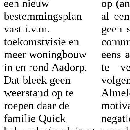
een nieuw
op (an
bestemmingsplan
al ee
vast i.v.m.
geen 
toekomstvisie en
commi
meer woningbouw
eens 
in en rond Aadorp.
te ve
Dat bleek geen
volge
weerstand op te
Almel
roepen daar de
motiv
familie Quick
negati