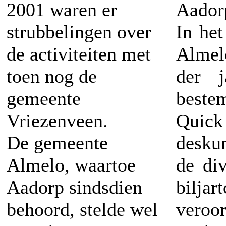
2001 waren er
Aadorp
strubbelingen over
In het
de activiteiten met
Almel
toen nog de
der j
gemeente
beste
Vriezenveen.
Quick
De gemeente
desku
Almelo, waartoe
de div
Aadorp sindsdien
bilja
behoord, stelde wel
veroo