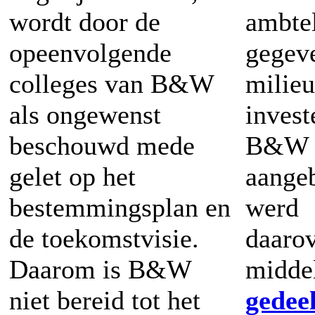
wordt door de
ambte
opeenvolgende
gege
colleges van B&W
mili
als ongewenst
inves
beschouwd mede
B&W
gelet op het
aange
bestemmingsplan en
werd
de toekomstvisie.
daar
Daarom is B&W
midde
niet bereid tot het
gedeel