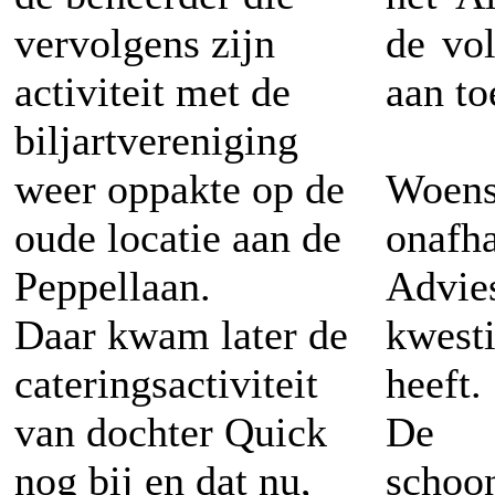
vervolgens zijn
de vo
activiteit met de
aan to
biljartvereniging
weer oppakte op de
Woe
oude locatie aan de
onafh
Peppellaan.
Advi
Daar kwam later de
kwest
cateringsactiviteit
heeft.
van dochter Quick
De k
nog bij en dat nu,
schoo