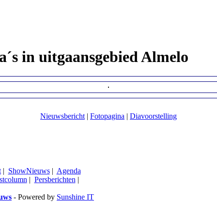
´s in uitgaansgebied Almelo
Nieuwsbericht
|
Fotopagina
|
Diavoorstelling
t
|
ShowNieuws
|
Agenda
stcolumn
|
Persberichten
|
euws
- Powered by
Sunshine IT