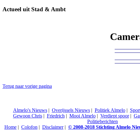
Actueel uit Stad & Ambt
Camera
Terug naar vorige pagina
Almelo's Nieuws
|
Overijssels Nieuws
|
Politiek Almelo
|
Spor
Gewoon Chris
|
Friedrich
|
Mooi Almelo
|
Verdiept spoor
|
Ga
Politieberichten
Home
|
Colofon
|
Disclaimer
|
© 2008-2018 Stichting Almelo Ni