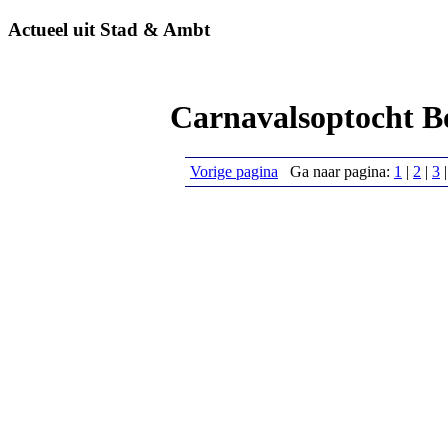
Actueel uit Stad & Ambt
Carnavalsoptocht B
Vorige pagina
Ga naar pagina:
1
|
2
|
3