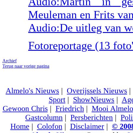
Audio:Martin in g
Meuleman en Frits va
Audio:De uitleg van w
Fotoreportage (13 foto'
Archief
Terug naar vorige pagina
Almelo's Nieuws
|
Overijssels Nieuws
Sport
|
ShowNieuws
|
Ag
Gewoon Chris
|
Friedrich
|
Mooi Almel
Gastcolumn
|
Persberichten
|
Poli
Home
|
Colofon
|
Disclaimer
|
© 2008