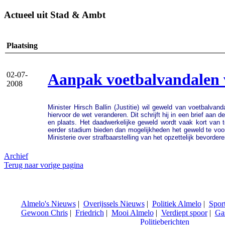
Actueel uit Stad & Ambt
Plaatsing
Aanpak voetbalvandalen 
02-07-
2008
Minister Hirsch Ballin (Justitie) wil geweld van voetbalva
hiervoor de wet veranderen. Dit schrijft hij in een brief aan
en plaats. Het daadwerkelijke geweld wordt vaak kort van 
eerder stadium bieden dan mogelijkheden het geweld te voor
Ministerie over strafbaarstelling van het opzettelijk bevord
Archief
Terug naar vorige pagina
Almelo's Nieuws
|
Overijssels Nieuws
|
Politiek Almelo
|
Spor
Gewoon Chris
|
Friedrich
|
Mooi Almelo
|
Verdiept spoor
|
Ga
Politieberichten