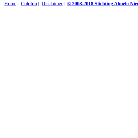
Home
|
Colofon
|
Disclaimer
|
© 2008-2018 Stichting Almelo Ni