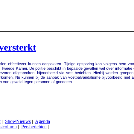
versterkt
ndalen effectiever kunnen aanpakken. Tijdige opsporing kan volgens hem voo
 de Tweede Kamer. De politie beschikt in bepaalde gevallen wel over informatie 
tevoren afgesproken, bijvoorbeeld via sms-berichten. Hierbij worden groep
komen. Nu kunnen bij de aanpak van voetbalvandalisme bijvoorbeeld niet alt
eren van geweld tegen personen of goederen.
t
|
ShowNieuws
|
Agenda
stcolumn
|
Persberichten
|