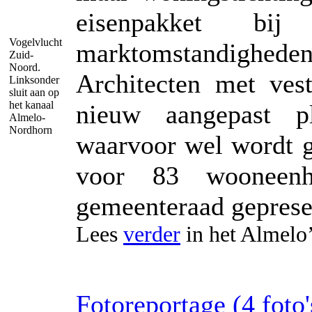
eisenpakket bi
Vogelvlucht
marktomstandighe
Zuid-
Noord.
Architecten met ves
Linksonder
sluit aan op
het kanaal
nieuw aangepast 
Almelo-
Nordhorn
waarvoor wel wordt g
voor 83 wooneen
gemeenteraad geprese
Lees
verder
in het Almelo
Fotoreportage (4 foto's