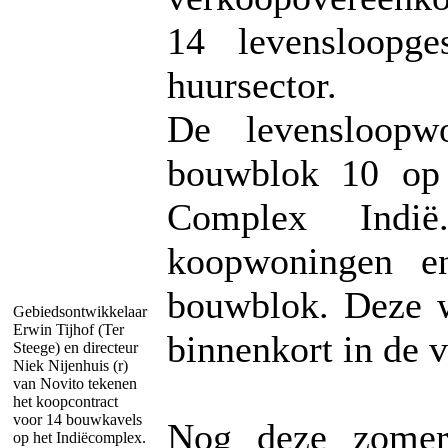
14 levensloopge
huursector.
De levensloopw
bouwblok 10 op 
Complex Indi
koopwoningen en
bouwblok. Deze 
Gebiedsontwikkelaar
Erwin Tijhof (Ter
binnenkort in de
Steege) en directeur
Niek Nijenhuis (r)
van Novito tekenen
het koopcontract
voor 14 bouwkavels
Nog deze zomer
op het Indiëcomplex.