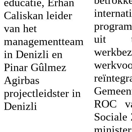
betro
educatie, Erhan
intern
Caliskan leider
progra
van het
uit t
managementteam
werkbez
in Denizli en
werkv
Pinar Gûlmez
reïnte
Agirbas
Gemeen
projectleidster in
ROC va
Denizli
Sociale
minister