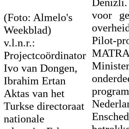
Denizli.
voor ge
(Foto: Almelo's
overheid
Weekblad)
Pilot-p
v.l.n.r.:
MATRA-
Projectcoördinator
Ministe
Ivo van Dongen,
onder
Ibrahim Ertan
program
Aktas van het
Nederl
Turkse directoraat
Ensched
nationale