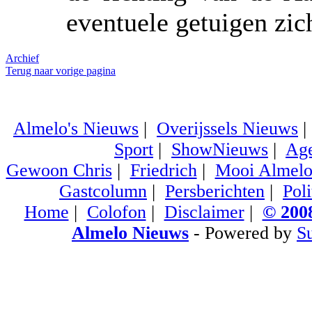
eventuele getuigen zic
Archief
Terug naar vorige pagina
Almelo's Nieuws
|
Overijssels Nieuws
Sport
|
ShowNieuws
|
Ag
Gewoon Chris
|
Friedrich
|
Mooi Almel
Gastcolumn
|
Persberichten
|
Poli
Home
|
Colofon
|
Disclaimer
|
© 2008
Almelo Nieuws
- Powered by
S