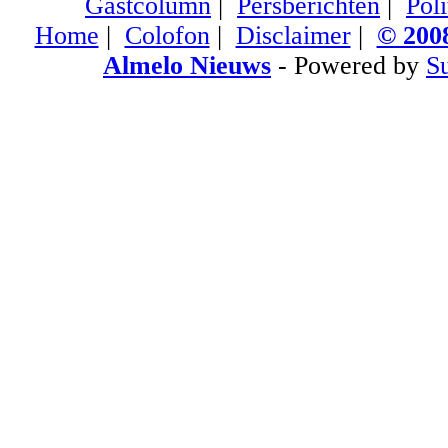
Gastcolumn
|
Persberichten
|
Poli
Home
|
Colofon
|
Disclaimer
|
© 2008
Almelo Nieuws
- Powered by
S