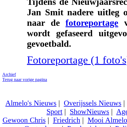
Tijdens de Nieuwjaarsre
Jan Smit nadere uitleg o
naar de
fotoreportage
v
wordt gefaseerd uitge
gevoetbald.
Fotoreportage (1 foto's)
Archief
Terug naar vorige pagina
Almelo's Nieuws
|
Overijssels Nieuws
Sport
|
ShowNieuws
|
Ag
Gewoon Chris
|
Friedrich
|
Mooi Almel