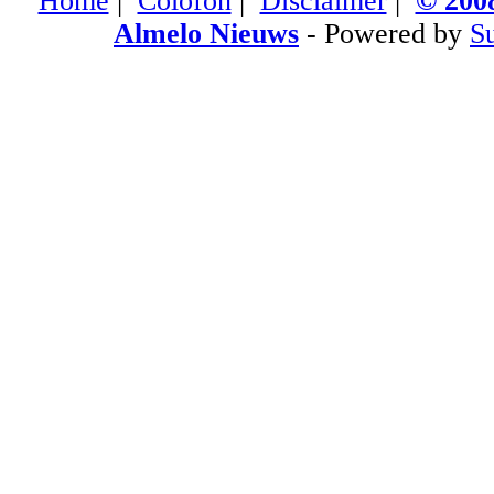
Home
|
Colofon
|
Disclaimer
|
© 2008
Almelo Nieuws
- Powered by
S