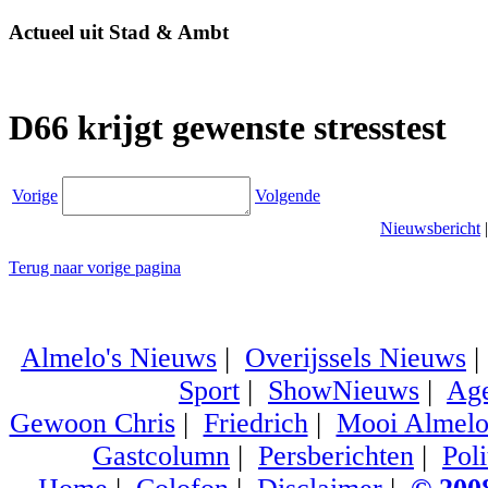
Actueel uit Stad & Ambt
D66 krijgt gewenste stresstest
Vorige
Volgende
Nieuwsbericht
Terug naar vorige pagina
Almelo's Nieuws
|
Overijssels Nieuws
Sport
|
ShowNieuws
|
Ag
Gewoon Chris
|
Friedrich
|
Mooi Almel
Gastcolumn
|
Persberichten
|
Poli