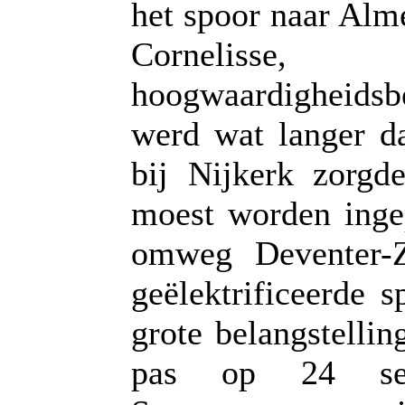
het spoor naar Alm
Cornelisse
hoogwaardigheidsbe
werd wat langer da
bij Nijkerk zorg
moest worden ingep
omweg Deventer-Z
geëlektrificeerde 
grote belangstelli
pas op 24 sep