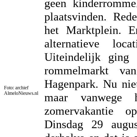
geen kinderromme
plaatsvinden. Re
het Marktplein. 
alternatieve loc
Uiteindelijk gin
rommelmarkt va
Hagenpark. Nu nie
Foto: archief
AlmeloNieuws.nl
maar vanwege h
zomervakantie o
Dinsdag 29 augu