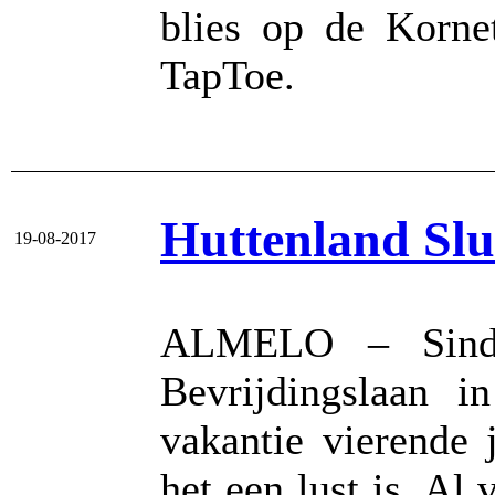
blies op de Korne
TapToe.
Huttenland Slu
19-08-2017
ALMELO – Sinds
Bevrijdingslaan i
vakantie vierende
het een lust is. Al 