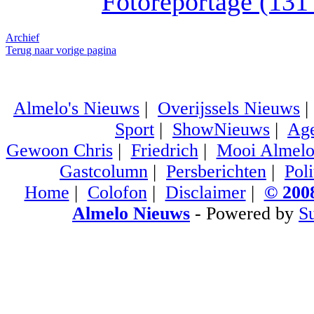
Fotoreportage (131 f
Archief
Terug naar vorige pagina
Almelo's Nieuws
|
Overijssels Nieuws
Sport
|
ShowNieuws
|
Ag
Gewoon Chris
|
Friedrich
|
Mooi Almel
Gastcolumn
|
Persberichten
|
Poli
Home
|
Colofon
|
Disclaimer
|
© 2008
Almelo Nieuws
- Powered by
S