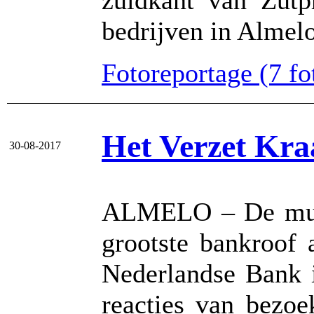
zuidkant van Zutph
bedrijven in Almelo
Fotoreportage (7 fot
Het Verzet Kraa
30-08-2017
ALMELO – De music
grootste bankroof a
Nederlandse Bank i
reacties van bezoe