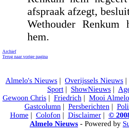
afspraak afzegt, beslu
Wethouder Renkum he
hem.
Archief
Terug naar vorige pagina
Almelo's Nieuws
|
Overijssels Nieuws
Sport
|
ShowNieuws
|
Ag
Gewoon Chris
|
Friedrich
|
Mooi Almel
Gastcolumn
|
Persberichten
|
Poli
Home
|
Colofon
|
Disclaimer
|
© 2008
Almelo Nieuws
- Powered by
S