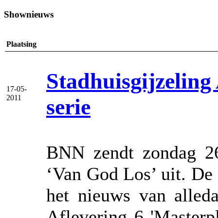
Shownieuws
Plaatsing
Stadhuisgijzeling
17-05-
2011
serie
BNN zendt zondag 26 
‘Van God Los’ uit. De 
het nieuws van alled
Aflevering 6 'Masterp