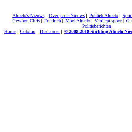
Almelo's Nieuws
|
Overijssels Nieuws
|
Politiek Almelo
|
Spor
Gewoon Chris
|
Friedrich
|
Mooi Almelo
|
Verdiept spoor
|
Ga
Politieberichten
Home
|
Colofon
|
Disclaimer
|
© 2008-2018 Stichting Almelo Ni