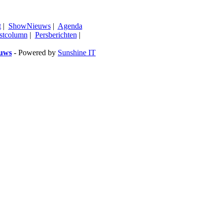
t
|
ShowNieuws
|
Agenda
stcolumn
|
Persberichten
|
euws
- Powered by
Sunshine IT