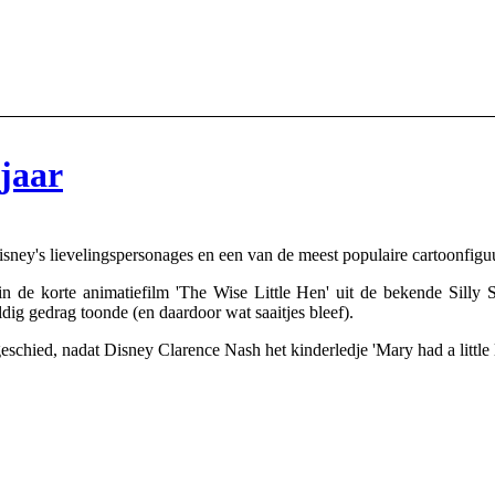
jaar
y's lievelingspersonages en een van de meest populaire cartoonfiguurtj
 de korte animatiefilm 'The Wise Little Hen' uit de bekende Silly
g gedrag toonde (en daardoor wat saaitjes bleef).
geschied, nadat Disney Clarence Nash het kinderledje 'Mary had a litt