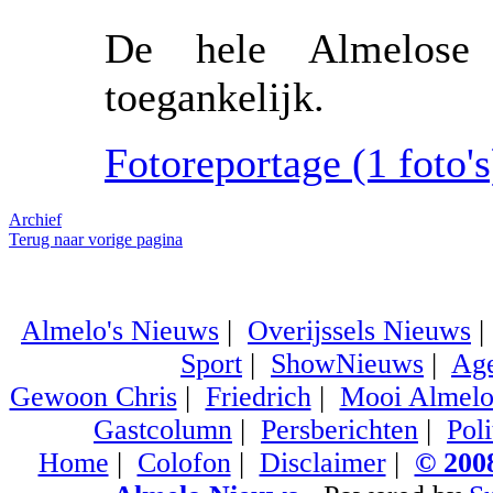
De hele Almelose b
toegankelijk.
Fotoreportage (1 foto's)
Archief
Terug naar vorige pagina
Almelo's Nieuws
|
Overijssels Nieuws
Sport
|
ShowNieuws
|
Ag
Gewoon Chris
|
Friedrich
|
Mooi Almel
Gastcolumn
|
Persberichten
|
Poli
Home
|
Colofon
|
Disclaimer
|
© 2008