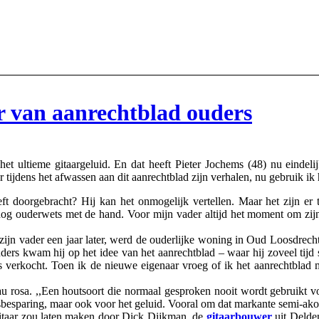
 van aanrechtblad ouders
 ultieme gitaargeluid. En dat heeft Pieter Jochems (48) nu eindeli
 tijdens het afwassen aan dit aanrechtblad zijn verhalen, nu gebruik ik 
ft doorgebracht? Hij kan het onmogelijk vertellen. Maar het zijn er t
g ouderwets met de hand. Voor mijn vader altijd het moment om zijn 
ijn vader een jaar later, werd de ouderlijke woning in Oud Loosdrecht
uders kwam hij op het idee van het aanrechtblad – waar hij zoveel tijd
is verkocht. Toen ik de nieuwe eigenaar vroeg of ik het aanrechtblad
 rosa. ,,Een houtsoort die normaal gesproken nooit wordt gebruikt vo
tsbesparing, maar ook voor het geluid. Vooral om dat markante semi-akoe
gitaar zou laten maken door Dick Dijkman, de
gitaarbouwer
uit Delden