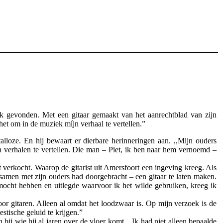
jk gevonden. Met een gitaar gemaakt van het aanrechtblad van zijn
het om in de muziek míjn verhaal te vertellen.”
alloze. En hij bewaart er dierbare herinneringen aan. ,,Mijn ouders
verhalen te vertellen. Die man – Piet, ik ben naar hem vernoemd –
 verkocht. Waarop de gitarist uit Amersfoort een ingeving kreeg. Als
 samen met zijn ouders had doorgebracht – een gitaar te laten maken.
 mocht hebben en uitlegde waarvoor ik het wilde gebruiken, kreeg ik
or gitaren. Alleen al omdat het loodzwaar is. Op mijn verzoek is de
stische geluid te krijgen.”
 bij wie hij al jaren over de vloer komt. ,,Ik had niet alleen bepaalde