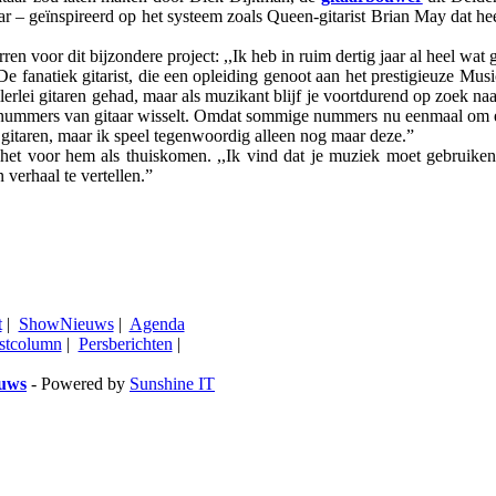
ar – geïnspireerd op het systeem zoals Queen-gitarist Brian May dat hee
 voor dit bijzondere project: ,,Ik heb in ruim dertig jaar al heel wat 
e fanatiek gitarist, die een opleiding genoot aan het prestigieuze Music
allerlei gitaren gehad, maar als muzikant blijf je voortdurend op zoek n
e nummers van gitaar wisselt. Omdat sommige nummers nu eenmaal om ee
 gitaren, maar ik speel tegenwoordig alleen nog maar deze.”
t het voor hem als thuiskomen. ,,Ik vind dat je muziek moet gebruiken
 verhaal te vertellen.”
t
|
ShowNieuws
|
Agenda
stcolumn
|
Persberichten
|
euws
- Powered by
Sunshine IT