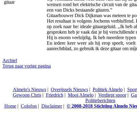
gitaar
wensen rond het elektrische circuit van de gita
een van Dicks bestaande gitaren.”
Gitaarbouwer Dick Dijkman was meteen te porren
Het resultaat is volgens Jochems verbluffend. D
op zoek naar het ideale gitaargeluid. ,,Ik heb 
gesproken heb je vaak dat je bij verschillend
Hij is enorm veelzijdig. Ik heb meerdere typen
En iedere keer weer als hij erop speelt, voel
aanrechtblad, zo gebruik ik deze gitaar om míjn
Archief
Terug naar vorige pagina
Almelo's Nieuws
|
Overijssels Nieuws
|
Politiek Almelo
|
Spor
Gewoon Chris
|
Friedrich
|
Mooi Almelo
|
Verdiept spoor
|
Ga
Politieberichten
Home
|
Colofon
|
Disclaimer
|
© 2008-2018 Stichting Almelo Ni