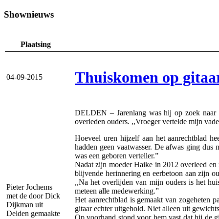
Shownieuws
Plaatsing
Thuiskomen op gitaar
04-09-2015
DELDEN – Jarenlang was hij op zoek naar het
overleden ouders. ,,Vroeger vertelde mijn vader
Hoeveel uren hijzelf aan het aanrechtblad hee
hadden geen vaatwasser. De afwas ging dus no
was een geboren verteller.”
Nadat zijn moeder Haike in 2012 overleed en z
blijvende herinnering en eerbetoon aan zijn o
,,Na het overlijden van mijn ouders is het hu
Pieter Jochems
meteen alle medewerking.”
met de door Dick
Het aanrechtblad is gemaakt van zogeheten pau
Dijkman uit
gitaar echter uitgehold. Niet alleen uit gewich
Delden gemaakte
Op voorhand stond voor hem vast dat hij de 