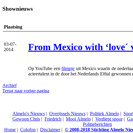
Shownieuws
Plaatsing
From Mexico with ‘love´ v
03-07-
2014
Op YouTube een
filmpje
uit Mexico waarin de nederlaa
acteertalent in de door het Nederlands Elftal gewonnen
Archief
Terug naar vorige pagina
Almelo's Nieuws
|
Overijssels Nieuws
|
Politiek Almelo
|
Spor
Gewoon Chris
|
Friedrich
|
Mooi Almelo
|
Verdiept spoor
|
Ga
Politieberichten
Home
|
Colofon
|
Disclaimer
|
© 2008-2018 Stichting Almelo Ni