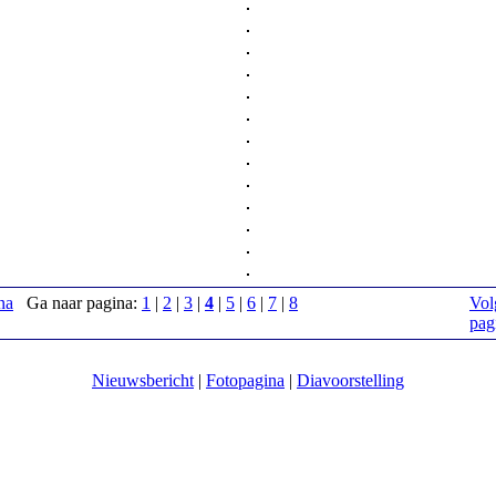
na
Ga naar pagina:
1
|
2
|
3
|
4
|
5
|
6
|
7
|
8
Vol
pag
Nieuwsbericht
|
Fotopagina
|
Diavoorstelling