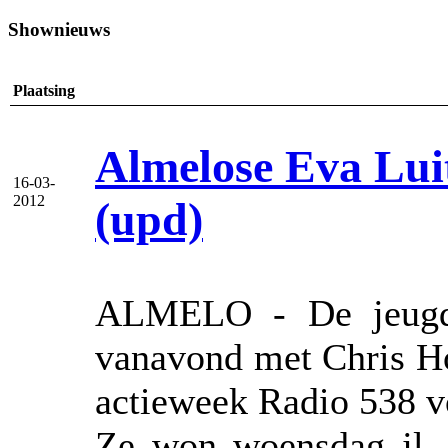
Shownieuws
Plaatsing
Almelose Eva Lui
16-03-
2012
(upd)
ALMELO - De jeugdi
vanavond met Chris Hor
actieweek Radio 538 v
Ze won woensdag jl. 