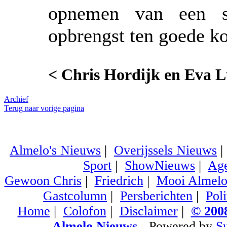
opnemen van een s
opbrengst ten goede k
< Chris Hordijk en Eva L
Archief
Terug naar vorige pagina
Almelo's Nieuws
|
Overijssels Nieuws
Sport
|
ShowNieuws
|
Ag
Gewoon Chris
|
Friedrich
|
Mooi Almel
Gastcolumn
|
Persberichten
|
Poli
Home
|
Colofon
|
Disclaimer
|
© 2008
Almelo Nieuws
- Powered by
S