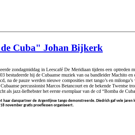
a de Cuba" Johan Bijkerk
erde zondagmiddag in Leescafé De Meridiaan tijdens een optreden met
003 bestudeerde hij de Cubaanse muziek van oa bandleider Machito en d
d, na de pauze werden nieuwe composities met tango’s en milonga’s va
e Cubaanse percussionist Marcos Betancourt en de bekende Twentse trom
 als jazz-liefhebster het eerste exemplaar van de cd “Bomba de Cuba
 haar danspartner de Argentijnse tango demonstreerde. Diedrich gaf vele jaren le
 18 november gratis proeflessen organiseert.