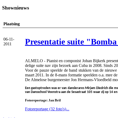
Shownieuws
Plaatsing
Presentatie suite "Bomb
06-11-
2011
ALMELO - Pianist en componist Johan Bijkerk presente
delige suite nav zijn bezoek aan Cuba in 2008. Sinds 2
Voor de pauze speelde de band stukken van de nieuwe c
maart 2011. In de 8-mans formatie speelden o.a. mee d
De Almelose burgemeester Jon Hermans-Vloedbeld mocht
Een gastoptreden was er van danslerares Mirjam Diedrich die met
van Dansschool Veenstra aan de Sesastraat 105 waar zij op 14 en
Fotoreportage: Jan Bril
Fotoreportage (32 foto's)...