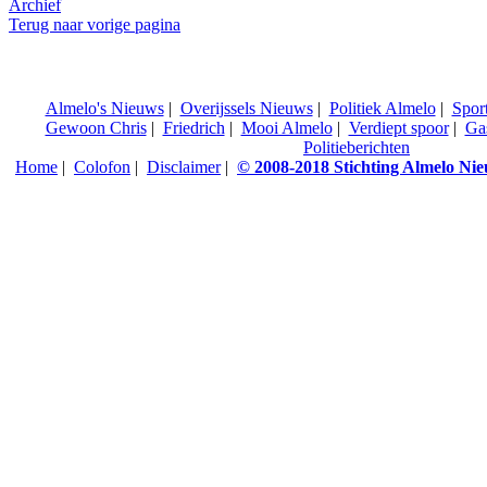
Archief
Terug naar vorige pagina
Almelo's Nieuws
|
Overijssels Nieuws
|
Politiek Almelo
|
Spor
Gewoon Chris
|
Friedrich
|
Mooi Almelo
|
Verdiept spoor
|
Ga
Politieberichten
Home
|
Colofon
|
Disclaimer
|
© 2008-2018 Stichting Almelo Ni