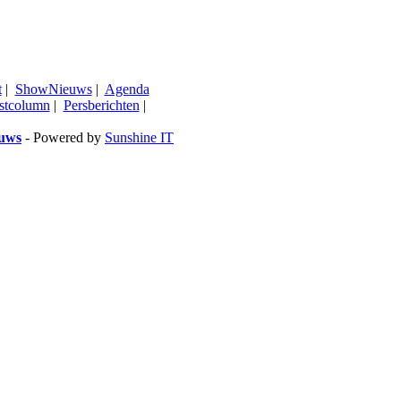
t
|
ShowNieuws
|
Agenda
stcolumn
|
Persberichten
|
euws
- Powered by
Sunshine IT