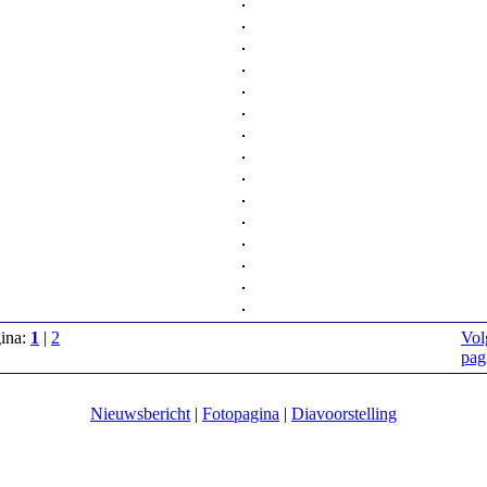
gina:
1
|
2
Vol
pag
Nieuwsbericht
|
Fotopagina
|
Diavoorstelling