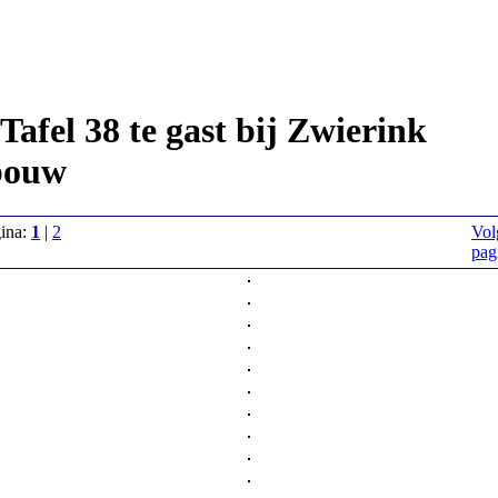
afel 38 te gast bij Zwierink
bouw
gina:
1
|
2
Vol
pag