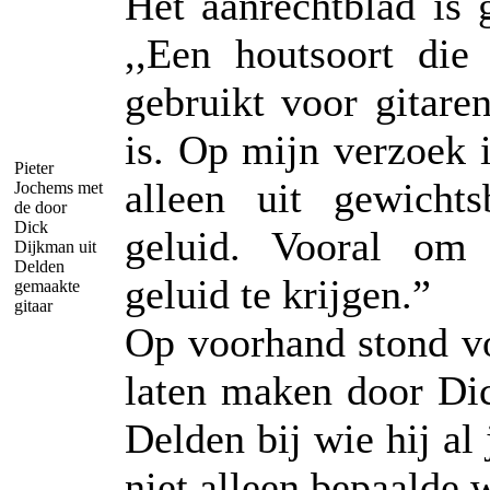
Het aanrechtblad is
,,Een houtsoort die
gebruikt voor gitare
is. Op mijn verzoek i
Pieter
alleen uit gewicht
Jochems met
de door
Dick
geluid. Vooral om 
Dijkman uit
Delden
geluid te krijgen.”
gemaakte
gitaar
Op voorhand stond vo
laten maken door Di
Delden bij wie hij al
niet alleen bepaalde 