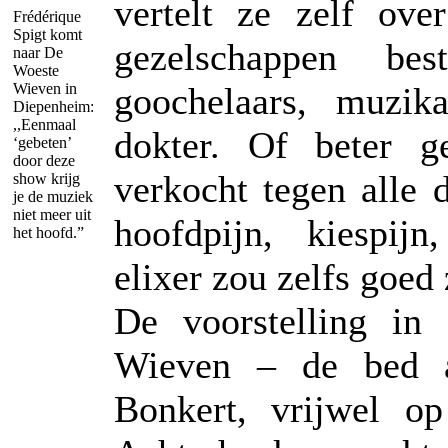
vertelt ze zelf ove
Frédérique
Spigt komt
gezelschappen best
naar De
Woeste
Wieven in
goochelaars, muzik
Diepenheim:
,,Eenmaal
dokter. Of beter g
‘gebeten’
door deze
verkocht tegen alle
show krijg
je de muziek
niet meer uit
hoofdpijn, kiespijn
het hoofd.”
elixer zou zelfs goed 
De voorstelling in
Wieven – de bed an
Bonkert, vrijwel o