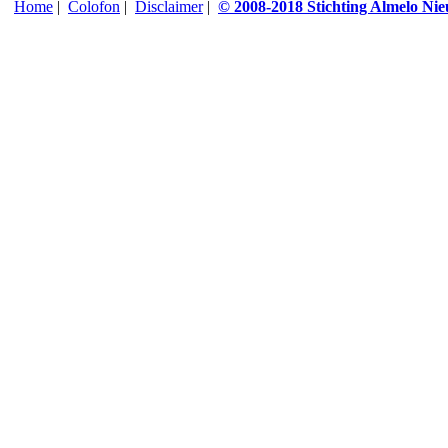
Home
|
Colofon
|
Disclaimer
|
© 2008-2018 Stichting Almelo Ni