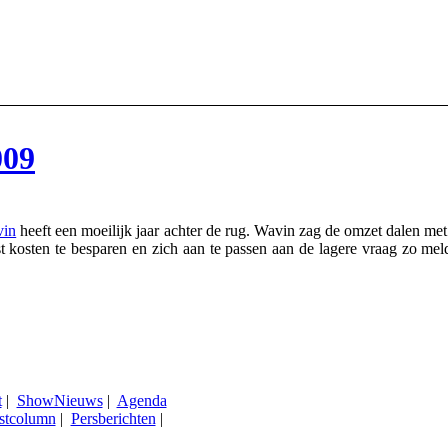
009
in
heeft een moeilijk jaar achter de rug. Wavin zag de omzet dalen m
t kosten te besparen en zich aan te passen aan de lagere vraag zo meld
t
|
ShowNieuws
|
Agenda
stcolumn
|
Persberichten
|