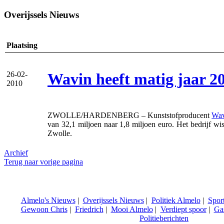
Overijssels Nieuws
Plaatsing
Wavin heeft matig jaar 2
26-02-
2010
ZWOLLE/HARDENBERG – Kunststofproducent
Wav
van 32,1 miljoen naar 1,8 miljoen euro. Het bedrijf wis
Zwolle.
Archief
Terug naar vorige pagina
Almelo's Nieuws
|
Overijssels Nieuws
|
Politiek Almelo
|
Spor
Gewoon Chris
|
Friedrich
|
Mooi Almelo
|
Verdiept spoor
|
Ga
Politieberichten