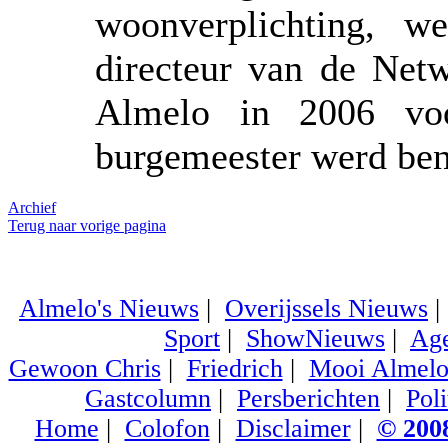
woonverplichting, we
directeur van de Net
Almelo in 2006 voo
burgemeester werd be
Archief
Terug naar vorige pagina
Almelo's Nieuws
|
Overijssels Nieuws
Sport
|
ShowNieuws
|
Ag
Gewoon Chris
|
Friedrich
|
Mooi Almel
Gastcolumn
|
Persberichten
|
Poli
Home
|
Colofon
|
Disclaimer
|
© 2008