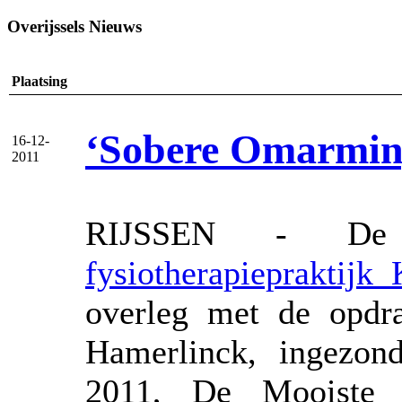
Overijssels Nieuws
Plaatsing
‘Sobere Omarming
16-12-
2011
RIJSSEN - De r
fysiotherapiepraktijk
overleg met de opdr
Hamerlinck, ingezon
2011, De Mooiste 