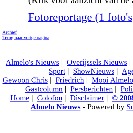
(Klik voor aanzicht van de 
Fotoreportage (1 foto's)
Archief
Terug naar vorige pagina
Almelo's Nieuws
|
Overijssels Nieuws
Sport
|
ShowNieuws
|
Ag
Gewoon Chris
|
Friedrich
|
Mooi Almel
Gastcolumn
|
Persberichten
|
Poli
Home
|
Colofon
|
Disclaimer
|
© 2008
Almelo Nieuws
- Powered by
S