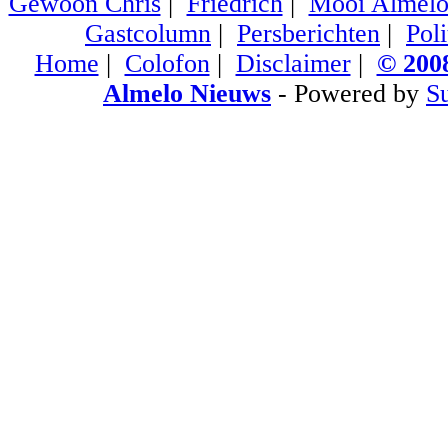
Gewoon Chris
|
Friedrich
|
Mooi Almel
Gastcolumn
|
Persberichten
|
Poli
Home
|
Colofon
|
Disclaimer
|
© 2008
Almelo Nieuws
- Powered by
S