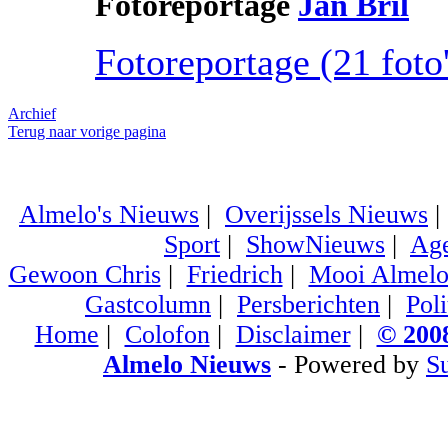
Fotoreportage
Jan Bril
Fotoreportage (21 foto'
Archief
Terug naar vorige pagina
Almelo's Nieuws
|
Overijssels Nieuws
Sport
|
ShowNieuws
|
Ag
Gewoon Chris
|
Friedrich
|
Mooi Almel
Gastcolumn
|
Persberichten
|
Poli
Home
|
Colofon
|
Disclaimer
|
© 2008
Almelo Nieuws
- Powered by
S