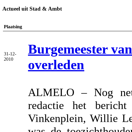
Actueel uit Stad & Ambt
Plaatsing
Burgemeester van 
31-12-
2010
overleden
ALMELO – Nog net i
redactie het berich
Vinkenplein, Willie L
was de toezichthouder