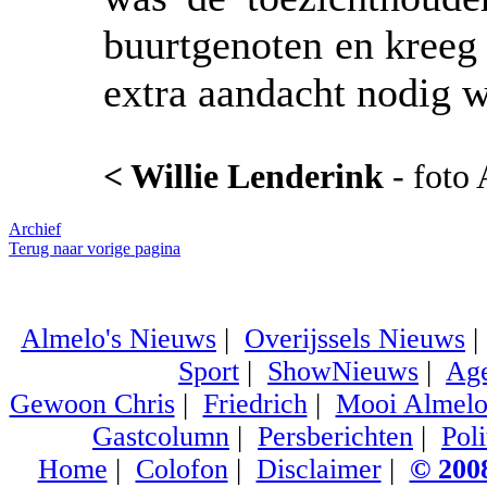
buurtgenoten en kreeg 
extra aandacht nodig w
< Willie Lenderink
- foto 
Archief
Terug naar vorige pagina
Almelo's Nieuws
|
Overijssels Nieuws
Sport
|
ShowNieuws
|
Ag
Gewoon Chris
|
Friedrich
|
Mooi Almel
Gastcolumn
|
Persberichten
|
Poli
Home
|
Colofon
|
Disclaimer
|
© 2008