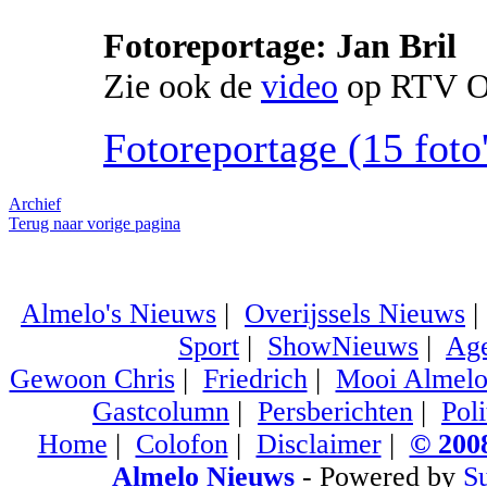
Fotoreportage: Jan Bril
Zie ook de
video
op RTV O
Fotoreportage (15 foto'
Archief
Terug naar vorige pagina
Almelo's Nieuws
|
Overijssels Nieuws
Sport
|
ShowNieuws
|
Ag
Gewoon Chris
|
Friedrich
|
Mooi Almel
Gastcolumn
|
Persberichten
|
Poli
Home
|
Colofon
|
Disclaimer
|
© 2008
Almelo Nieuws
- Powered by
S