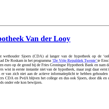
ypotheek Van der Looy
wethouder Sjoers (CDA) al langer van de hypotheek op de ‘onbet
blad De Roskam in het programma
‘De Vrije Republiek Twente’
te Ensc
 euro op de grond bij de Fries Groningse Hypotheek Bank en nam daar
 wist in eerste instantie niet van de hypotheek, maar zegt daar eerst
rs er van zich niet aan de actieve informatieplicht te hebben gehoude
ners CDA en PvdA blijven het college en dus ook Sjoers, door dik en
oods onder ede kon bewijzen.