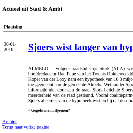
Actueel uit Stad & Ambt
Plaatsing
Sjoers wist langer van h
30-01-
2010
ALMELO – Volgens raadslid Gijs Stork (ALA) wist 
hoofdredacteur Han Pape van het Twents Opinieweek
Koper van der Looy nam een hypotheek van 10,3 miljoen
toe geen cent aan de gemeente Almelo. Wethouder Sjoers
informatie niet door aan de raad. Stork betichtte Sjoe
meerderheid van de raad gesteund. Vooral coalitiepart
Sjoers al eerder van de hypotheek wist en hij dat desn
< Gegokt met miljoenen?
Archief
Terug naar vorige pagina