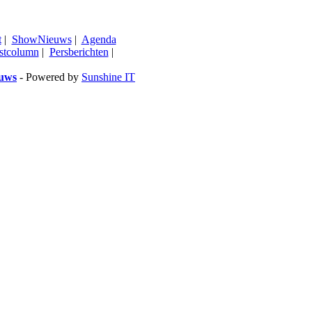
t
|
ShowNieuws
|
Agenda
stcolumn
|
Persberichten
|
euws
- Powered by
Sunshine IT