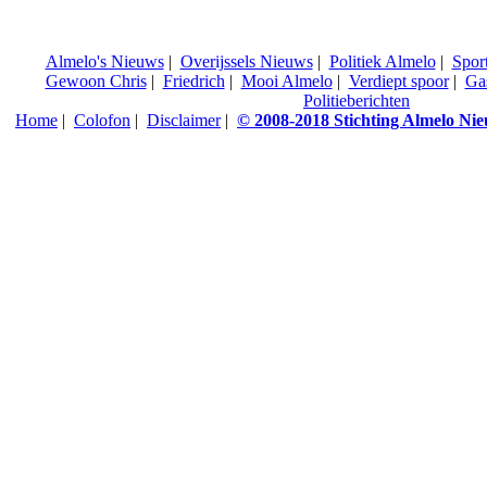
Almelo's Nieuws
|
Overijssels Nieuws
|
Politiek Almelo
|
Spor
Gewoon Chris
|
Friedrich
|
Mooi Almelo
|
Verdiept spoor
|
Ga
Politieberichten
Home
|
Colofon
|
Disclaimer
|
© 2008-2018 Stichting Almelo Ni