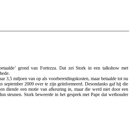
aalde’ grond van Fortezza. Dat zei Stork in een talkshow met
hede.
 3,5 miljoen van op als voorbereidingskosten, maar betaalde tot nu
 in september 2009 over te zijn geïnformeerd. Desondanks gaf hij die
n en diende een motie van afkeuring in, maar die werd niet door een
 dun steunen. Stork beweerde in het gesprek met Pape dat wethouder